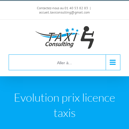
Passer
Contactez-nous au 01 40 53 82 83
|
au
accueil.taxiconsulting@gmail.com
contenu
Aller à...
Evolution prix licence
taxis