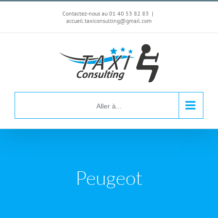
Passer
Contactez-nous au 01 40 53 82 83
|
au
accueil.taxiconsulting@gmail.com
contenu
Aller à...
Peugeot