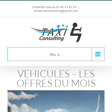
Passer
Contactez-nous au 01 40 53 82 83
|
au
accueil.taxiconsulting@gmail.com
contenu
Aller à...
VEHICULES – LES
OFFRES DU MOIS