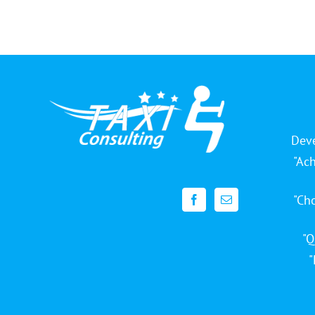
Deve
"Ac
"Cho
"Q
"