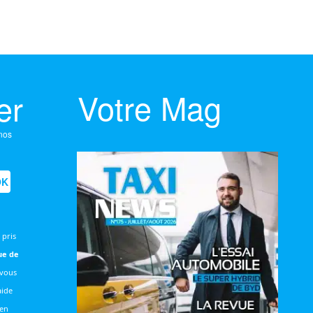
Votre Mag
er
 nos
OK
 pris
ue de
 vous
aide
 en