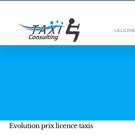
Passer
au
contenu
LA LICEN
Evolution prix licence taxis